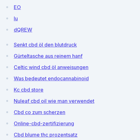
EO
lu
dQREW
Senkt cbd öl den blutdruck
Gürteltasche aus reinem hanf
Celtic wind cbd öl anweisungen
Was bedeutet endocannabinoid
Kc cbd store
Nuleaf cbd oil wie man verwendet
Cbd co zum scherzen
Online-cbd-zertifizierung
Cbd blume thc prozentsatz