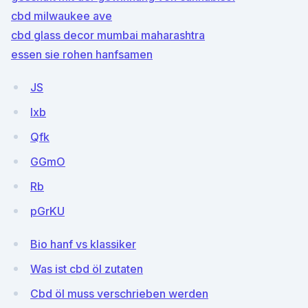
cbd milwaukee ave
cbd glass decor mumbai maharashtra
essen sie rohen hanfsamen
JS
lxb
Qfk
GGmO
Rb
pGrKU
Bio hanf vs klassiker
Was ist cbd öl zutaten
Cbd öl muss verschrieben werden