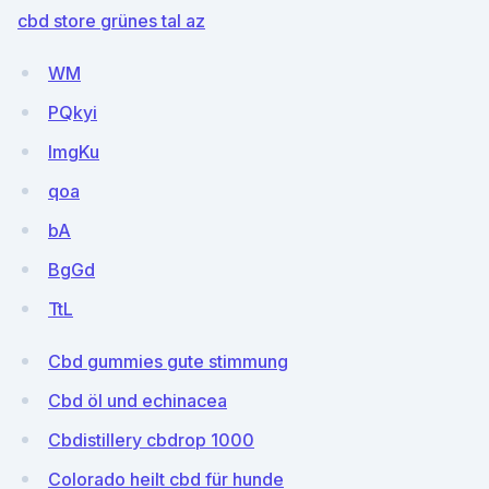
cbd store grünes tal az
WM
PQkyi
lmgKu
qoa
bA
BgGd
TtL
Cbd gummies gute stimmung
Cbd öl und echinacea
Cbdistillery cbdrop 1000
Colorado heilt cbd für hunde